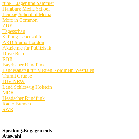
funk – Jäger und Sammler
Hamburg Media School
Leipzig School of Media
More in Common
ZDF
Tagesschau
Stiftung Lebenshilfe
ARD Studio London
Akademie für Publizistik
Drive Beta
RBB
Bayrischer Rundfunk
Landesanstalt für Medien Nordrhein-Westfalen
Trurnit Gruppe
DJV NRW
Land Schleswig Holstein
MDR
Hessischer Rundfunk
Radio Bremen
SWR
Speaking-Engagements
Auswahl