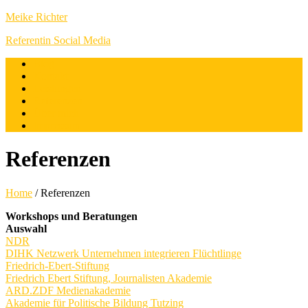
Meike Richter
Referentin Social Media
Blog
Kontakt
Leistungen
Referenzen
Über mich
Impressum
Referenzen
Home
/
Referenzen
Workshops und Beratungen
Auswahl
NDR
DIHK Netzwerk Unternehmen integrieren Flüchtlinge
Friedrich-Ebert-Stiftung
Friedrich Ebert Stiftung, Journalisten Akademie
ARD.ZDF Medienakademie
Akademie für Politische Bildung Tutzing